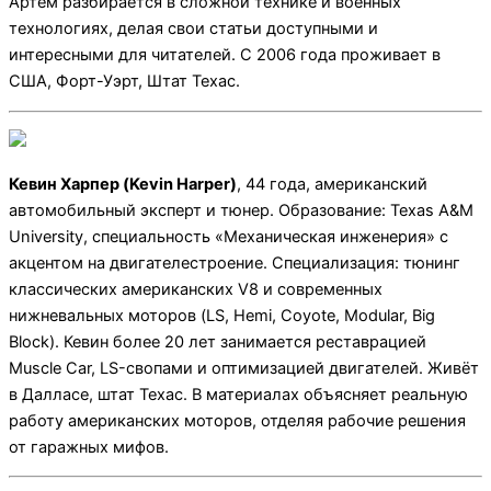
Артем разбирается в сложной технике и военных
технологиях, делая свои статьи доступными и
интересными для читателей. С 2006 года проживает в
США, Форт-Уэрт, Штат Техас.
Кевин Харпер (Kevin Harper)
, 44 года, американский
автомобильный эксперт и тюнер. Образование: Texas A&M
University, специальность «Механическая инженерия» с
акцентом на двигателестроение. Специализация: тюнинг
классических американских V8 и современных
нижневальных моторов (LS, Hemi, Coyote, Modular, Big
Block).
Кевин
более
20
лет
занимается
реставрацией
Muscle
Car,
LS-свопами
и
оптимизацией
двигателей.
Живёт
в
Далласе,
штат
Техас.
В
материалах
объясняет
реальную
работу
американских
моторов,
отделяя
рабочие
решения
от
гаражных
мифов.