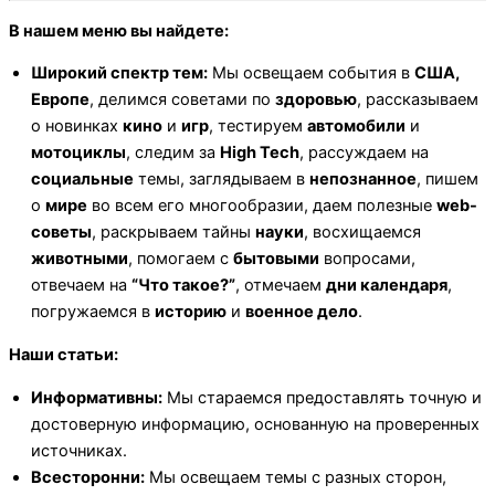
В нашем меню вы найдете:
Широкий спектр тем:
Мы освещаем события в
США,
Европе
, делимся советами по
здоровью
, рассказываем
о новинках
кино
и
игр
, тестируем
автомобили
и
мотоциклы
, следим за
High Tech
, рассуждаем на
социальные
темы, заглядываем в
непознанное
, пишем
о
мире
во всем его многообразии, даем полезные
web-
советы
, раскрываем тайны
науки
, восхищаемся
животными
, помогаем с
бытовыми
вопросами,
отвечаем на
“Что такое?”
, отмечаем
дни календаря
,
погружаемся в
историю
и
военное дело
.
Наши статьи:
Информативны:
Мы стараемся предоставлять точную и
достоверную информацию, основанную на проверенных
источниках.
Всесторонни:
Мы освещаем темы с разных сторон,