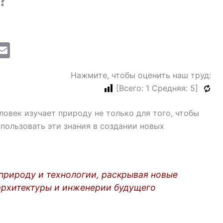
?
M
E
i
m
Нажмите, чтобы оценить наш труд:
ai
[Всего:
1
Средняя:
5
]
l
ловек изучает природу не только для того, чтобы
использовать эти знания в создании новых
природу и технологии, раскрывая новые
архитектуры и инженерии будущего