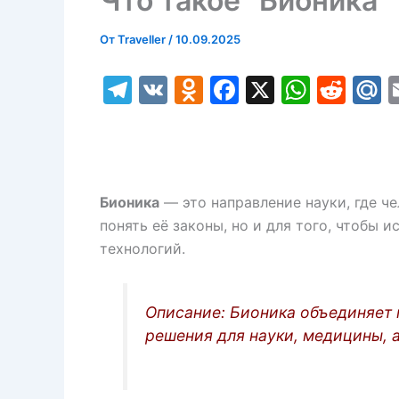
Что такое “Бионика” 
От
Traveller
/
10.09.2025
T
V
O
F
X
W
R
el
K
d
a
h
e
a
e
n
c
at
d
l.
gr
o
e
s
di
R
a
kl
b
A
t
u
Бионика
— это направление науки, где че
m
a
o
p
понять её законы, но и для того, чтобы 
технологий.
s
o
p
s
k
ni
Описание: Бионика объединяет 
решения для науки, медицины, 
ki