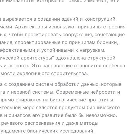
ь имплантаты, которые не только заменяют, но и
а
выражается в создании зданий и конструкций,
мами. Архитекторы используют принципы строения
ных, чтобы проектировать сооружения, сочетающие
дания, спроектированные по принципам бионики,
оэффективными и устойчивыми к нагрузкам.
ической архитектуры” вдохновлена структурой
ь и легкость. Это направление становится особенно
мости экологичного строительства.
а с созданием систем обработки данных, которые
га и нервной системы. Современные нейросети и
прямо опираются на биологические прототипы.
ительной мере является продуктом бионического
в и синапсов его развитие было бы невозможно.
 речевого распознавания и даже методы
фундаменте бионических исследований.