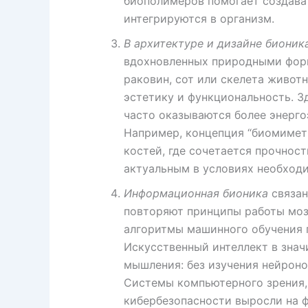
биополимеров помогает создават
интегрируются в организм.
В архитектуре и дизайне бионик
вдохновленных природными фор
раковин, сот или скелета живот
эстетику и функциональность. З
часто оказываются более энерг
Например, концепция “биомимет
костей, где сочетается прочност
актуальным в условиях необходи
Информационная бионика
связан
повторяют принципы работы моз
алгоритмы машинного обучения 
Искусственный интеллект в знач
мышления: без изучения нейроно
Системы компьютерного зрения,
кибербезопасности выросли на 