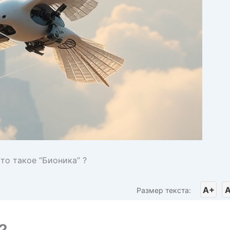
то такое “Бионика” ?
A+
A
Размер текста: