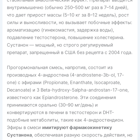
стабильный анаболический эффект. Препарат вводится
внутримышечно (обычно 250–500 мг раз в 7–14 дней),
что дает прирост массы (5–10 кг за 8–12 недель), рост
силы и выносливости, но вызывает побочные эффекты:
ароматизацию (гинекомастия, задержка воды),
подавление тестостерона, повышение холестерина.
Сустанон — мощный, но строго регулируемый
препарат, запрещенный в США без рецепта с 2004 года.
Прогормональная смесь, напротив, состоит из
производных 4-андростена (4-androstene-3b-ol, 17-
one) с эфирами (Propionate, Enanthate, Isocaproate,
Decanoate) и 3 Beta-hydroxy-5alpha-androstan-17-one,
известного как Epiandrosterone. Эти соединения
принимаются орально (30–90 мг/день) и
конвертируются в печени в тестостерон и DHT-
подобные метаболиты, такие как 4-андростендион.
Эфиры в смеси
имитируют фармакокинетику
Сустанона
, обеспечивая разную скорость действия, но