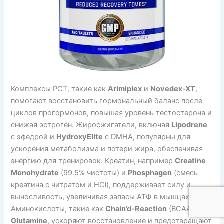
Комплексы PCT, такие как
Arimiplex
и
Novedex-XT
,
помогают восстановить гормональный баланс после
циклов прогормонов, повышая уровень тестостерона и
снижая эстроген. Жиросжигатели, включая
Lipodrene
с эфедрой и
HydroxyElite
с DMHA, популярны для
ускорения метаболизма и потери жира, обеспечивая
энергию для тренировок. Креатин, например
Creatine
Monohydrate
(99.5% чистоты) и
Phosphagen
(смесь
креатина с нитратом и HCl), поддерживает силу и
выносливость, увеличивая запасы АТФ в мышцах.
Аминокислоты, такие как
Chain’d-Reaction
(BCAA) и
Glutamine
, ускоряют восстановление и предотвращают