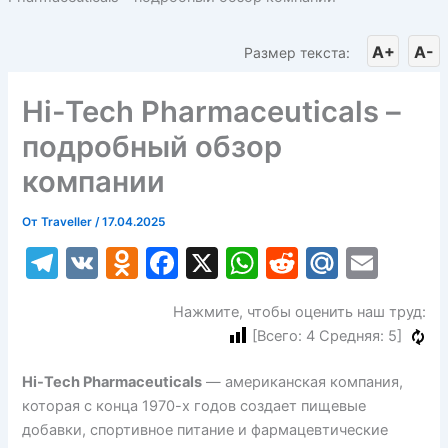
A+
A-
Размер текста:
Hi-Tech Pharmaceuticals –
подробный обзор
компании
От
Traveller
/
17.04.2025
T
V
O
F
X
W
R
M
E
el
K
d
a
h
e
ai
m
Нажмите, чтобы оценить наш труд:
e
n
c
at
d
l.
ai
[Всего:
4
Средняя:
5
]
gr
o
e
s
di
R
l
a
kl
b
A
t
u
Hi-Tech Pharmaceuticals
— американская компания,
которая с конца 1970-х годов создает пищевые
m
a
o
p
добавки, спортивное питание и фармацевтические