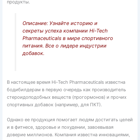
s
o
p
продукты.
s
k
ni
Описание: Узнайте историю и
ki
секреты успеха компании Hi-Tech
Pharmaceuticals в мире спортивного
питания. Все о лидере индустрии
добавок.
В настоящее время Hi-Tech Pharmaceuticals известна
бодибилдерам в первую очередь как производитель
стероидоподобных веществ (прогормонов) и прочих
спортивных добавок (например, для ПКТ).
Однако ее продукция помогает людям достигать целей
и в фитнесе, здоровье и похудении, завоевывая
доверие миллионов. Компания известна инновациями,