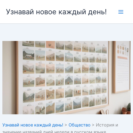
Перейти
Узнавай новое каждый день!
к
содержимому
Узнавай новое каждый день!
>
Общество
>
История и
значение названий дней недели в русском языке