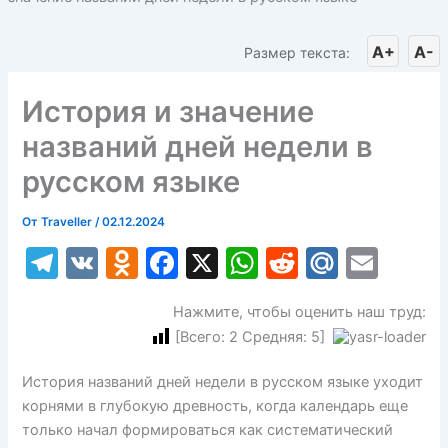
A+
A-
Размер текста:
История и значение
названий дней недели в
русском языке
От
Traveller
/
02.12.2024
T
V
O
F
X
W
R
M
E
el
K
d
a
h
e
ai
m
Нажмите, чтобы оценить наш труд:
e
n
c
at
d
l.
ai
[Всего:
2
Средняя:
5
]
gr
o
e
s
di
R
l
a
kl
b
A
t
u
История названий дней недели в русском языке уходит
корнями в глубокую древность, когда календарь еще
m
a
o
p
только начал формироваться как систематический