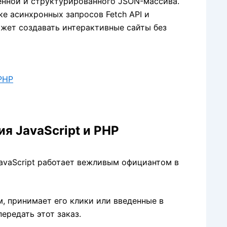
нной и структурированного JSON-массива.
е асинхронных запросов Fetch API и
жет создавать интерактивные сайты без
PHP
я JavaScript и PHP
avaScript работает вежливым официантом в
м,
принимает его клики или введенные в
ередать этот заказ.