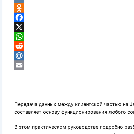
VK
Odnoklassniki
Facebook
X
WhatsApp
Reddit
Mail.Ru
Email
Передача данных между клиентской частью на Ja
составляет основу функционирования любого со
В этом практическом руководстве подробно раз