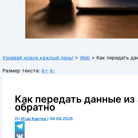
Узнавай новое каждый день!
>
Web
>
Как передать да
Размер текста:
A+
A-
Как передать данные из 
обратно
От
Итан Картер
/
08.06.2026
Telegram