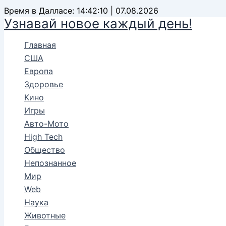
Перейти
Время в Далласе: 14:42:11 | 07.08.2026
Узнавай новое каждый день!
к
содержимому
Главная
США
Европа
Здоровье
Кино
Игры
Авто-Мото
High Tech
Общество
Непознанное
Мир
Web
Наука
Животные