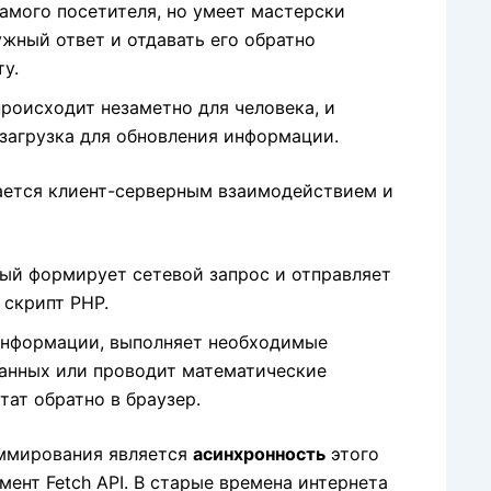
амого посетителя,
но умеет мастерски
жный ответ и отдавать его обратно
у.
происходит незаметно для человека,
и
езагрузка для обновления информации.
вается клиент-серверным взаимодействием и
ый формирует сетевой запрос и отправляет
 скрипт PHP.
информации,
выполняет необходимые
данных или проводит математические
тат обратно в браузер.
ммирования является
асинхронность
этого
ент Fetch API.
В старые времена интернета