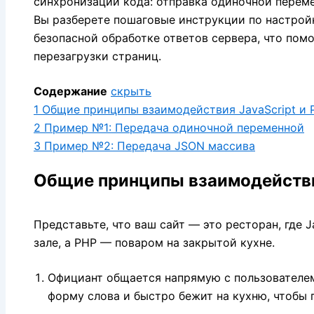
синхронизации кода:
отправка одиночной переме
Вы разберете пошаговые инструкции по настройк
безопасной обработке ответов сервера,
что помо
перезагрузки страниц.
Содержание
скрыть
1
Общие принципы взаимодействия JavaScript и 
2
Пример №1: Передача одиночной переменной
3
Пример №2: Передача JSON массива
Общие принципы взаимодействи
Представьте,
что ваш сайт — это ресторан,
где J
зале,
а PHP — поваром на закрытой кухне.
Официант общается напрямую с пользователе
форму слова и быстро бежит на кухню,
чтобы п