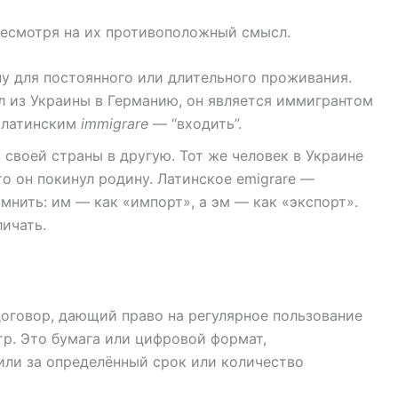
несмотря на их противоположный смысл.
ну для постоянного или длительного проживания.
л из Украины в Германию, он является иммигрантом
с латинским
immigrare
— “входить”.
 своей страны в другую. Тот же человек в Украине
о он покинул родину. Латинское emigrare —
помнить: им — как «импорт», а эм — как «экспорт».
личать.
оговор, дающий право на регулярное пользование
атр. Это бумага или цифровой формат,
или за определённый срок или количество