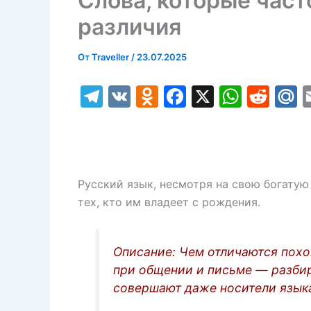
Слова, которые част
различия
От
Traveller
/
23.07.2025
T
V
O
F
X
W
R
el
K
d
a
h
e
a
e
n
c
at
d
l.
gr
o
e
s
di
R
a
kl
b
A
t
u
Русский язык, несмотря на свою богатую
m
a
o
p
тех, кто им владеет с рождения.
s
o
p
s
k
Описание: Чем отличаются похо
ni
при общении и письме — разбир
совершают даже носители язык
ki