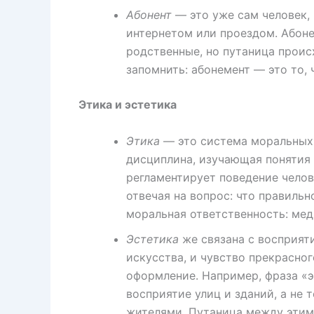
Абонент
— это уже сам человек, 
интернетом или проездом. Абонен
родственные, но путаница проис
запомнить: абонемент — это то, 
Этика и эстетика
Этика
— это система моральных 
дисциплина, изучающая понятия д
регламентирует поведение челов
отвечая на вопрос: что правильно
моральная ответственность: мед
Эстетика
же связана с восприят
искусства, и чувство прекрасног
оформление. Например, фраза «э
восприятие улиц и зданий, а не 
жителями. Путаница между этим