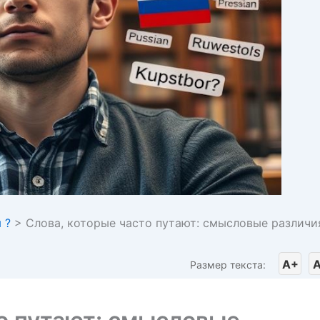
 ?
>
Слова, которые часто путают: смысловые различи
A+
A
Размер текста: