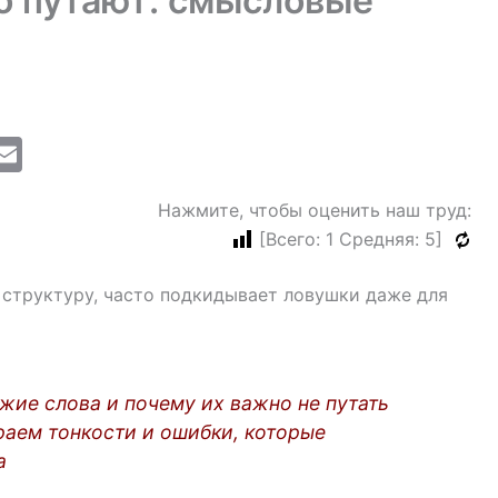
о путают: смысловые
M
E
i
m
Нажмите, чтобы оценить наш труд:
ai
[Всего:
1
Средняя:
5
]
l
 структуру, часто подкидывает ловушки даже для
жие слова и почему их важно не путать
аем тонкости и ошибки, которые
а