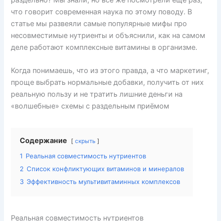
s
o
p
раздельно? Мы знали, но все же посмотрели еще раз,
s
k
что говорит современная наука по этому поводу. В
статье мы развеяли самые популярные мифы про
ni
несовместимые нутриенты и объяснили, как на самом
ki
деле работают комплексные витамины в организме.
Когда понимаешь, что из этого правда, а что маркетинг,
проще выбрать нормальные добавки, получить от них
реальную пользу и не тратить лишние деньги на
«волшебные» схемы с раздельным приёмом
Содержание
скрыть
1
Реальная совместимость нутриентов
2
Список конфликтующих витаминов и минералов
3
Эффективность мультивитаминных комплексов
Реальная совместимость нутриентов