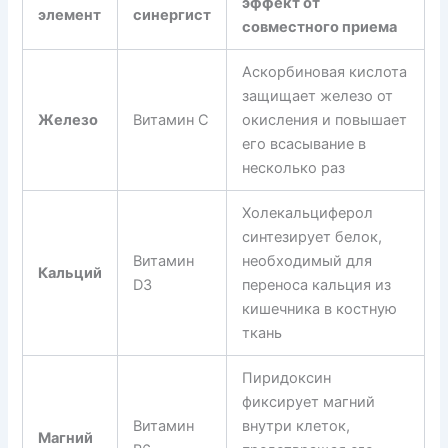
эффект от
элемент
синергист
совместного приема
Аскорбиновая кислота
защищает железо от
Железо
Витамин С
окисления и повышает
его всасывание в
несколько раз
Холекальциферол
синтезирует белок,
Витамин
необходимый для
Кальций
D3
переноса кальция из
кишечника в костную
ткань
Пиридоксин
фиксирует магний
Витамин
внутри клеток,
Магний