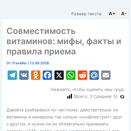
A+
A-
Размер текста:
Совместимость
витаминов: мифы, факты и
правила приема
От
Traveller
/
13.06.2026
T
V
O
F
X
W
R
M
E
el
K
d
a
h
e
ai
m
Нажмите, чтобы оценить наш труд:
e
n
c
at
d
l.
ai
[Всего:
3
Средняя:
5
]
gr
o
e
s
di
R
l
a
kl
b
A
t
u
Давайте разберёмся по-честному: действительно ли
витамины и минералы так сильно «конфликтуют» друг
m
a
o
p
с другом, и нужно ли их обязательно принимать