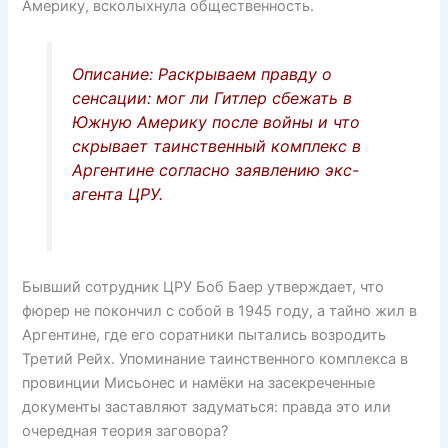
Америку, всколыхнула общественность.
s
o
p
s
k
Описание: Раскрываем правду о
ni
сенсации: мог ли Гитлер сбежать в
ki
Южную Америку после войны и что
скрывает таинственный комплекс в
Аргентине согласно заявлению экс-
агента ЦРУ.
Бывший сотрудник ЦРУ Боб Баер утверждает, что
фюрер не покончил с собой в 1945 году, а тайно жил в
Аргентине, где его соратники пытались возродить
Третий Рейх. Упоминание таинственного комплекса в
провинции Мисьонес и намёки на засекреченные
документы заставляют задуматься: правда это или
очередная теория заговора?