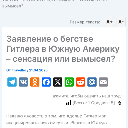
вымысел?
A+
A-
Размер текста:
Заявление о бегстве
Гитлера в Южную Америку
– сенсация или вымысел?
От
Traveller
/
21.04.2025
T
V
O
F
X
W
R
M
E
el
K
d
a
h
e
ai
m
Нажмите, чтобы оценить наш труд:
e
n
c
at
d
l.
ai
[Всего:
1
Средняя:
5
]
gr
o
e
s
di
R
l
a
kl
b
A
t
u
Недавняя новость о том, что Адольф Гитлер мог
инсценировать свою смерть и сбежать в Южную
m
a
o
p