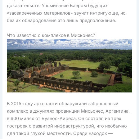
доказательств. Упоминание Баером будущих
«засекреченных материалов» звучит интригующе, но
без их обнародования это лишь предположение.
Что известно о комплексе в Мисьонес?
В 2015 году археологи обнаружили заброшенный
комплекс в джунглях провинции Мисьонес, Аргентина,
в 600 милях от Буэнос-Айреса. Он состоял из трёх
построек с развитой инфраструктурой, что необычно
для такой глухой местности. Среди находок —