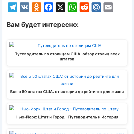
T
V
O
F
X
W
R
M
E
el
K
d
a
h
e
ai
m
e
n
c
at
d
l.
ai
Вам будет интересно:
gr
o
e
s
di
R
l
a
kl
b
A
t
u
m
a
o
p
Путеводитель по столицам США: обзор столиц всех
штатов
s
o
p
s
k
ni
ki
Все о 50 штатах США: от истории до рейтинга для жизни
Нью-Йорк: Штат и Город - Путеводитель и История