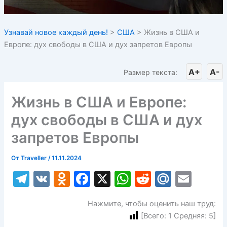
Узнавай новое каждый день!
>
США
>
Жизнь в США и
Европе: дух свободы в США и дух запретов Европы
A+
A-
Размер текста:
Жизнь в США и Европе:
дух свободы в США и дух
запретов Европы
От
Traveller
/
11.11.2024
T
V
O
F
X
W
R
M
E
el
K
d
a
h
e
ai
m
Нажмите, чтобы оценить наш труд:
e
n
c
at
d
l.
ai
[Всего:
1
Средняя:
5
]