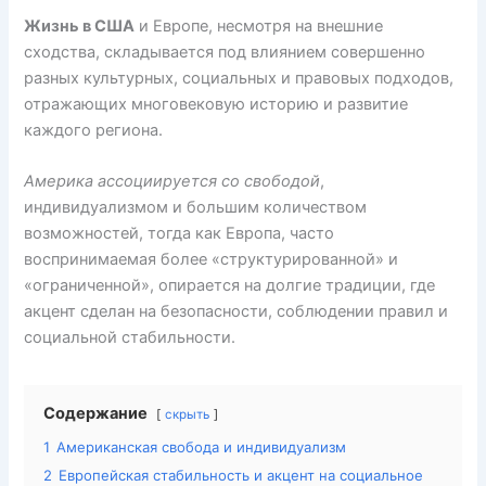
gr
o
e
s
di
R
l
a
kl
b
A
t
u
Жизнь в США
и Европе, несмотря на внешние
сходства, складывается под влиянием совершенно
m
a
o
p
разных культурных, социальных и правовых подходов,
s
o
p
отражающих многовековую историю и развитие
s
k
каждого региона.
ni
Америка ассоциируется со свободой
,
ki
индивидуализмом и большим количеством
возможностей, тогда как Европа, часто
воспринимаемая более «структурированной» и
«ограниченной», опирается на долгие традиции, где
акцент сделан на безопасности, соблюдении правил и
социальной стабильности.
Содержание
скрыть
1
Американская свобода и индивидуализм
2
Европейская стабильность и акцент на социальное