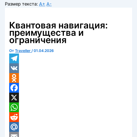
Размер текста:
A+
A-
Квантовая навигация:
преимущества и
ограничения
От
Traveller
/
01.04.2026
Telegram
VK
Odnoklassniki
Facebook
X
WhatsApp
Reddit
Mail.Ru