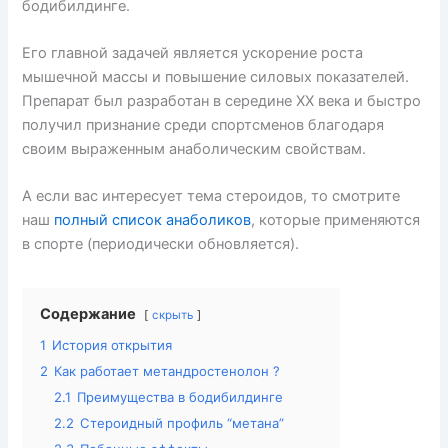
s
o
p
бодибилдинге.
s
k
Его главной задачей является ускорение роста
ni
мышечной массы и повышение силовых показателей.
ki
Препарат был разработан в середине XX века и быстро
получил признание среди спортсменов благодаря
своим выраженным анаболическим свойствам.
А если вас интересует тема стероидов, то смотрите
наш
полный список анаболиков
, которые применяются
в спорте (периодически обновляется).
Содержание
скрыть
1
История открытия
2
Как работает метандростенолон ?
2.1
Преимущества в бодибилдинге
2.2
Стероидный профиль “метана”