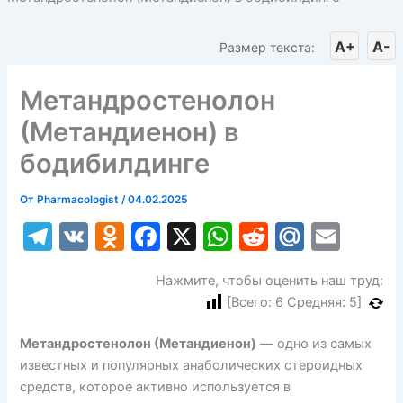
A+
A-
Размер текста:
Метандростенолон
(Метандиенон) в
бодибилдинге
От
Pharmacologist
/
04.02.2025
T
V
O
F
X
W
R
M
E
el
K
d
a
h
e
ai
m
Нажмите, чтобы оценить наш труд:
e
n
c
at
d
l.
ai
[Всего:
6
Средняя:
5
]
gr
o
e
s
di
R
l
a
kl
b
A
t
u
Метандростенолон (Метандиенон)
— одно из самых
известных и популярных анаболических стероидных
m
a
o
p
средств, которое активно используется в