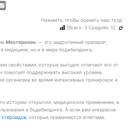
M
E
i
m
Нажмите, чтобы оценить наш труд:
ai
[Всего:
3
Средняя:
5
]
l
ием
Местеролон
, — это андрогенный препарат,
в медицине, но и в мире бодибилдинга.
ыми свойствами, которые выгодно отличают его от
н помогает поддерживать высокий уровень
ие организма во время интенсивных тренировок и
его историю открытия, медицинское применение, а
льзования в бодибилдинге. А если вам интересна
 стероидов
, которые применяются атлетами.