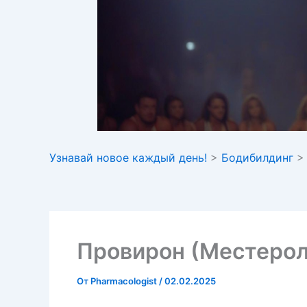
Узнавай новое каждый день!
>
Бодибилдинг
Провирон (Местерол
От
Pharmacologist
/
02.02.2025