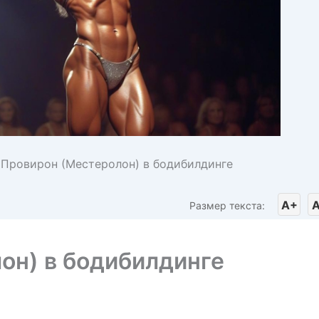
>
Провирон (Местеролон) в бодибилдинге
A+
A
Размер текста:
он) в бодибилдинге