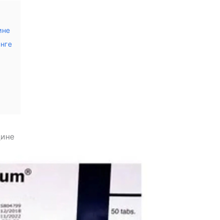
ине
нге
цине