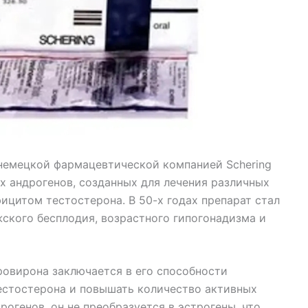
 немецкой фармацевтической компанией Schering
х андрогенов, созданных для лечения различных
ицитом тестостерона. В 50-х годах препарат стал
ского бесплодия, возрастного гипогонадизма и
овирона заключается в его способности
естостерона и повышать количество активных
рогенов, он не преобразуется в эстрогены, что