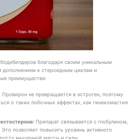
 бодибилдеров благодаря своим уникальным
м дополнением к стероидным циклам и
вые преимущества:
:
Провирон не превращается в эстроген, поэтому
ься о таких побочных эффектах, как гинекомастия
тестостерона:
Препарат связывается с глобулином,
 Это позволяет повысить уровень активного
 росту мышечной массы и силы.