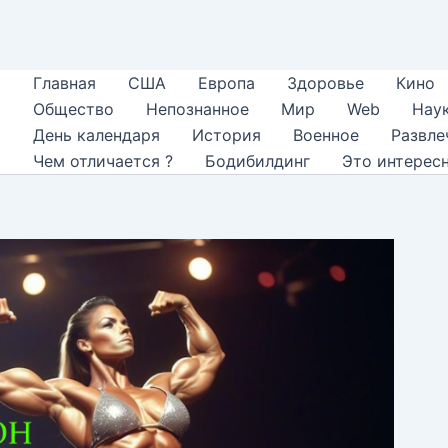
Главная
США
Европа
Здоровье
Кино
Общество
Непознанное
Мир
Web
Нау
День календаря
История
Военное
Развле
Чем отличается ?
Бодибилдинг
Это интерес