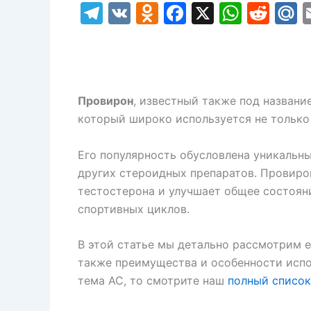
T
V
O
F
X
W
R
el
K
d
a
h
e
a
e
n
c
at
d
l.
gr
o
e
s
di
R
a
kl
b
A
t
u
Провирон
, известный также под назван
m
a
o
p
который широко используется не только 
s
o
p
Его популярность обусловлена уникальн
s
k
других стероидных препаратов. Провиро
ni
тестостерона и улучшает общее состоян
ki
спортивных циклов.
В этой статье мы детально рассмотрим 
также преимущества и особенности испо
тема АС, то смотрите наш
полный список