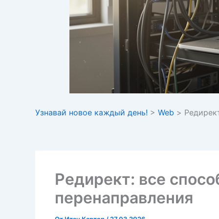
Узнавай новое каждый день!
>
Web
>
Редирект
Редирект: все спосо
перенаправления