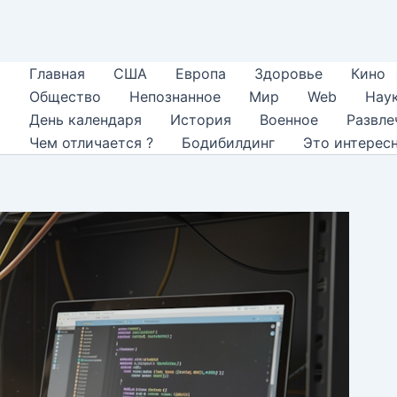
Главная
США
Европа
Здоровье
Кино
Общество
Непознанное
Мир
Web
Нау
День календаря
История
Военное
Развле
Чем отличается ?
Бодибилдинг
Это интерес