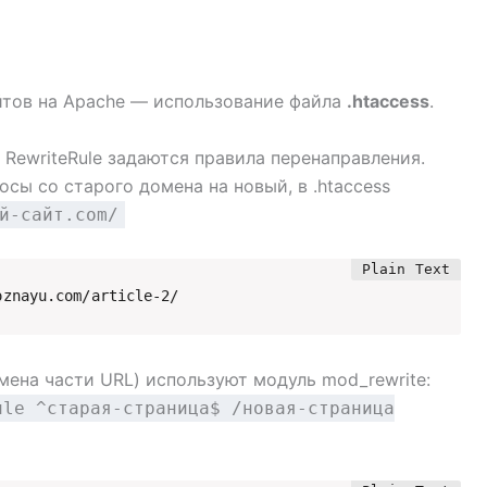
йтов на Apache — использование файла
.htaccess
.
 RewriteRule задаются правила перенаправления.
сы со старого домена на новый, в .htaccess
й-сайт.com/
oznayu.com/article-2/
мена части URL) используют модуль mod_rewrite:
ule ^старая-страница$ /новая-страница