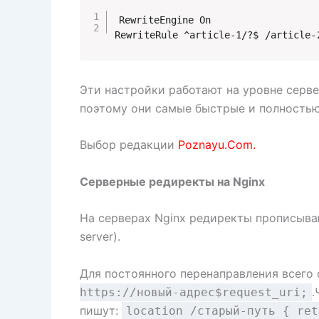
RewriteEngine On

RewriteRule ^article-1/?$ /article-
Эти настройки работают на уровне серве
поэтому они самые быстрые и полностью
Выбор редакции
Poznayu.Com.
Серверные редиректы на Nginx
На серверах Nginx редиректы прописыва
server).
Для постоянного перенаправления всего
.
https://новый-адрес$request_uri;
пишут:
location /старый-путь { ret