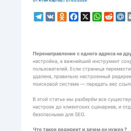
От
Итан Картер
/
27.03.2026
T
V
O
F
X
W
R
el
K
d
a
h
e
a
e
n
c
at
d
l.
gr
o
e
s
di
R
a
kl
b
A
t
u
Перенаправление с одного адреса на др
m
a
o
p
настройка, а важнейший инструмент сохр
пользователей. Если страница перемести
s
o
p
удалена, правильно настроенный редире
s
k
поисковой системе — передать вес ссыло
ni
ki
В этой статье мы разберём все существ
настроек до клиентских сценариев, и от
безопасными для SEO.
Что такое редирект и зачем он нужен ?