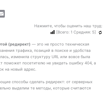
M
E
i
m
Нажмите, чтобы оценить наш труд:
ai
[Всего:
1
Средняя:
5
]
l
угой (редирект)
— это не просто техническая
анения трафика, позиций в поиске и удобства
лась, изменила структуру URL или вовсе была
кт поможет посетителю не увидеть ошибку 404, а
к на новый адрес.
ующие способы сделать редирект: от серверных
дельно выделим те методы, которые считаются