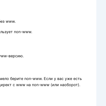
без www.
льзует non-www.
www-версию.
смело берите non-www
.
Если у вас уже есть
директ с www на non-www (или наоборот).