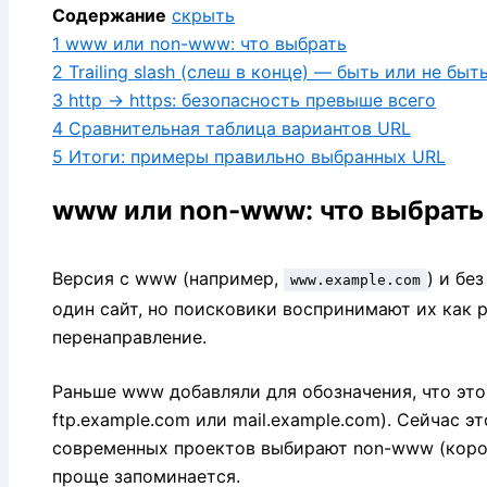
Содержание
скрыть
1
www или non-www: что выбрать
2
Trailing slash (слеш в конце) — быть или не быт
3
http → https: безопасность превыше всего
4
Сравнительная таблица вариантов URL
5
Итоги: примеры правильно выбранных URL
www или non-www: что выбрать
Версия с www (например,
) и без
www.example.com
один сайт, но поисковики воспринимают их как р
перенаправление.
Раньше www добавляли для обозначения, что это 
ftp.example.com или mail.example.com
).
Сейчас эт
современных проектов выбирают non-www (корот
проще запоминается.