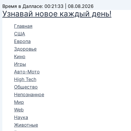
Перейти
Время в Далласе: 00:21:35 | 08.08.2026
Узнавай новое каждый день!
к
содержимому
Главная
США
Европа
Здоровье
Кино
Игры
Авто-Мото
High Tech
Общество
Непознанное
Мир
Web
Наука
Животные