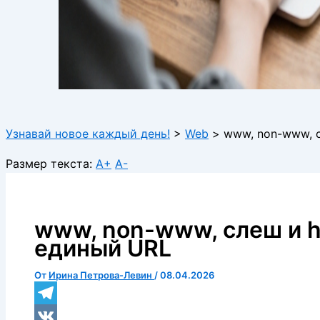
Узнавай новое каждый день!
>
Web
>
www, non-www, с
Размер текста:
A+
A-
www, non-www, слеш и ht
единый URL
От
Ирина Петрова-Левин
/
08.04.2026
Telegram