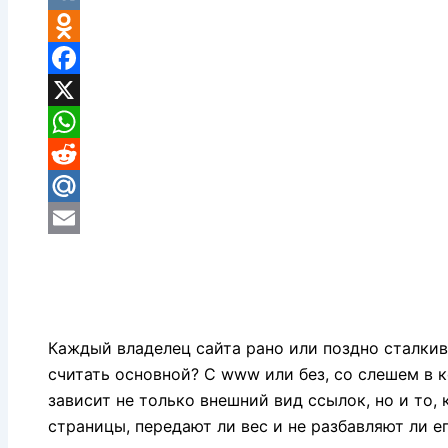
VK
Odnoklassniki
Facebook
X
WhatsApp
Reddit
Mail.Ru
Email
Каждый владелец сайта рано или поздно сталкив
считать основной? С www или без, со слешем в кон
зависит не только внешний вид ссылок, но и то
страницы, передают ли вес и не разбавляют ли е