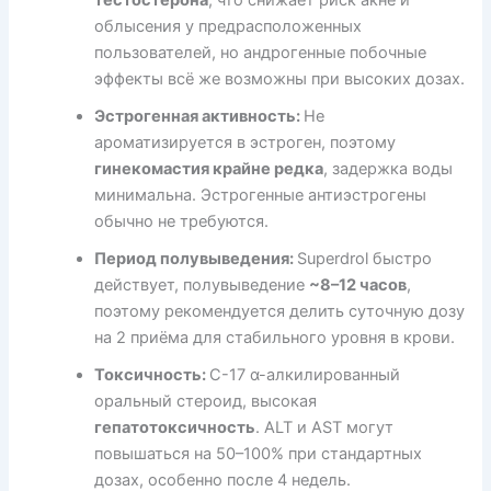
тестостерона
, что снижает риск акне и
облысения у предрасположенных
пользователей, но андрогенные побочные
эффекты всё же возможны при высоких дозах.
Эстрогенная активность:
Не
ароматизируется в эстроген, поэтому
гинекомастия крайне редка
, задержка воды
минимальна. Эстрогенные антиэстрогены
обычно не требуются.
Период полувыведения:
Superdrol быстро
действует, полувыведение
~8–12 часов
,
поэтому рекомендуется делить суточную дозу
на 2 приёмa для стабильного уровня в крови.
Токсичность:
C-17 α-алкилированный
оральный стероид, высокая
гепатотоксичность
. ALT и AST могут
повышаться на 50–100% при стандартных
дозах, особенно после 4 недель.