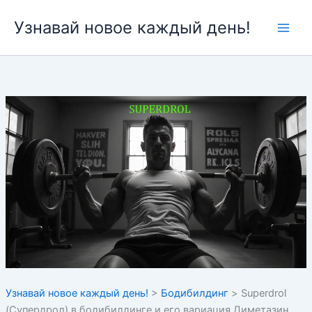
Перейти
Узнавай новое каждый день!
к
содержимому
Узнавай новое каждый день!
>
Бодибилдинг
>
Superdrol
(Супердрол) в бодибилдинге и его вариация Диметазин