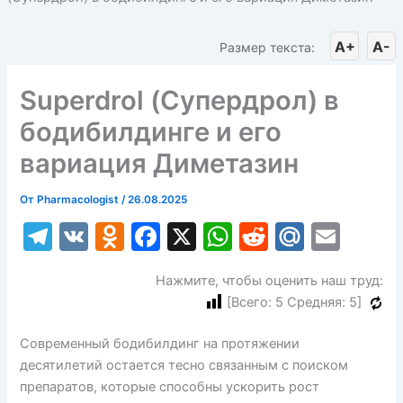
A+
A-
Размер текста:
Superdrol (Супердрол) в
бодибилдинге и его
вариация Диметазин
От
Pharmacologist
/
26.08.2025
T
V
O
F
X
W
R
M
E
el
K
d
a
h
e
ai
m
Нажмите, чтобы оценить наш труд:
e
n
c
at
d
l.
ai
[Всего:
5
Средняя:
5
]
gr
o
e
s
di
R
l
a
kl
b
A
t
u
Современный бодибилдинг на протяжении
десятилетий остается тесно связанным с поиском
m
a
o
p
препаратов, которые способны ускорить рост